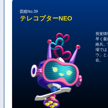
図鑑No.39
テレコプターNEO
視覚情
早く最
絡兵。
場では
ウ」と
在。