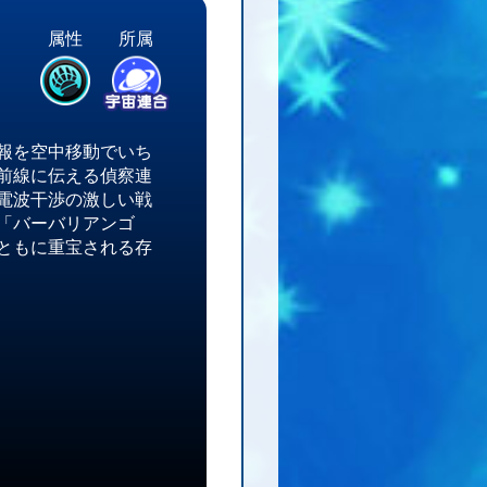
属性
所属
報を空中移動でいち
前線に伝える偵察連
電波干渉の激しい戦
「バーバリアンゴ
ともに重宝される存