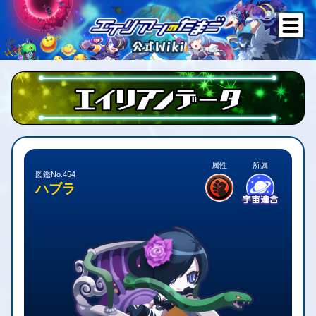
属性
所属
図鑑No.454
ハブラ