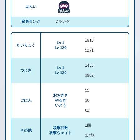
はんい
変異ランク
Dランク
1910
Lv 1
たいりょく
Lv 120
5271
1436
Lv 1
つよさ
Lv 120
3962
55
おおきさ
ごはん
やるき
36
いどう
62
1回
攻撃回数
その他
攻撃ウェイト
3.7秒