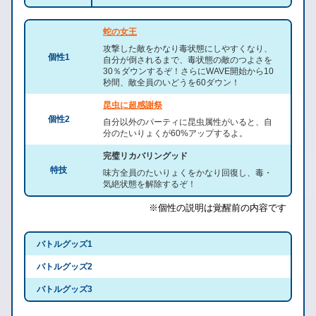
蛇の女王
攻撃した敵をかなり毒状態にしやすくなり、
個性1
自分が倒されるまで、毒状態の敵のつよさを
30％ダウンするぞ！さらにWAVE開始から10
秒間、敵全員のいどうを60ダウン！
昆虫に超感謝祭
個性2
自分以外のパーティに昆虫属性がいると、自
分のたいりょくが60%アップするよ。
完璧リカバリングッド
特技
味方全員のたいりょくをかなり回復し、毒・
気絶状態を解除するぞ！
※個性の説明は覚醒前の内容です
バトルグッズ1
バトルグッズ2
バトルグッズ3