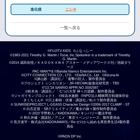
進化後
ニシキ
一覧へ戻る
©FUJITV KIDS
©ふなっしー
©1983-2021 Timothy G. Martin / Tozai, Inc.Spelunker is a trademark of Timothy
G. Martin.
©2014 成田良悟／ＫＡＤＯＫＡＷＡ アスキー・メディアワークス刊／池袋ダラ
ーズ
PAC-MAN™& ©Bandai Namco Entertainment Inc.
©CITY CONNECTION CO., LTD.
©DeNA Co., Ltd.
©Kizuna AI
©諫山創・講談社／「進撃の巨人」製作委員会
©プロジェクト シンカリオン・JR-HECWK/超進化研究所・TBS
©'13,'18 SANRIO APPR.NO.S592587
©鈴木央・講談社／「七つの大罪 神々の逆鱗」製作委員会
©ジャガイモンプロジェクト.
©桂浜水族館
©NPO法人桶狭間古戦場保存会
きくちくん®
©川上泰樹・伏瀬・講談社／転スラ製作委員会
© SUNRISE/PROJECT L-GEASS Character Design ©2006-2017 CLAMP・ST
© 白石定規・SBクリエイティブ／魔女の旅々製作制作委員会
© 2023 宇野朴人／KADOKAWA／キンバリー魔法学校
© 和久井健・講談社／アニメ「東京リベンジャーズ」製作委員会
© 長月達平・株式会社KADOKAWA刊／Re:ゼロから始める異世界生活4製作委
員会
©PAON DP Inc.