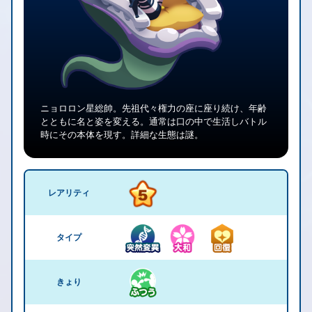
ニョロロン星総帥。先祖代々権力の座に座り続け、年齢
とともに名と姿を変える。通常は口の中で生活しバトル
時にその本体を現す。詳細な生態は謎。
レアリティ
タイプ
きょり