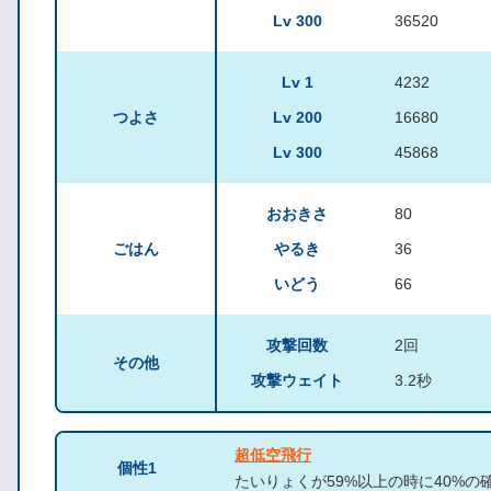
Lv 300
36520
Lv 1
4232
つよさ
Lv 200
16680
Lv 300
45868
おおきさ
80
ごはん
やるき
36
いどう
66
攻撃回数
2回
その他
攻撃ウェイト
3.2秒
超低空飛行
個性1
たいりょくが59%以上の時に40%