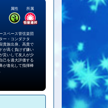
属性
所属
ースペース管弦楽団
ター・コンダクタ
宙貴族出身。高貴で
ドが高く負けず嫌い
が災いして友人が少
自己を過大評価する
鼻が進化して指揮棒
。