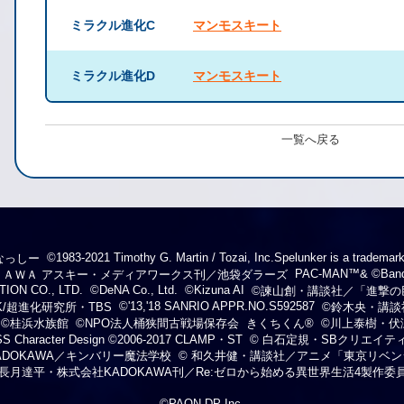
ミラクル進化C
マンモスキート
ミラクル進化D
マンモスキート
一覧へ戻る
©1983-2021 Timothy G. Martin / Tozai, Inc.Spelunker is a trademark
なっしー
PAC-MAN™& ©Bandai
ＯＫＡＷＡ アスキー・メディアワークス刊／池袋ダラーズ
ION CO., LTD.
©DeNA Co., Ltd.
©Kizuna AI
©諫山創・講談社／「進撃の
©'13,'18 SANRIO APPR.NO.S592587
K/超進化研究所・TBS
©鈴木央・講談
©桂浜水族館
©NPO法人桶狭間古戦場保存会
きくちくん®
©川上泰樹・伏
 Character Design ©2006-2017 CLAMP・ST
© 白石定規・SBクリエイ
KADOKAWA／キンバリー魔法学校
© 和久井健・講談社／アニメ「東京リベ
 長月達平・株式会社KADOKAWA刊／Re:ゼロから始める異世界生活4製作委
©PAON DP Inc.