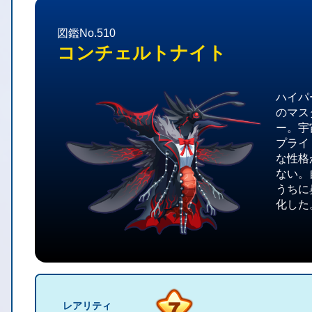
図鑑No.510
コンチェルトナイト
ハイパ
のマス
ー。宇
プライ
な性格
ない。
うちに
化した
レアリティ