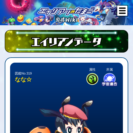
属性
所属
図鑑No.319
なな☆