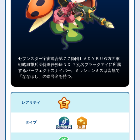
セブンスター宇宙連合第７７師団ＬＡＤＹＢＵＧ方面軍
戦略狙撃兵団特殊任務班ＮＸ-７別名ブラックアイに所属
するパーフェクトスナイパー。ミッションミスは皆無で
「ななほし」の暗号名を持つ。
レアリティ
タイプ