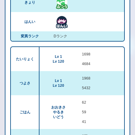
きょり
はんい
変異ランク
Dランク
1698
Lv 1
たいりょく
Lv 120
4684
1968
Lv 1
つよさ
Lv 120
5432
62
おおきさ
ごはん
やるき
59
いどう
41