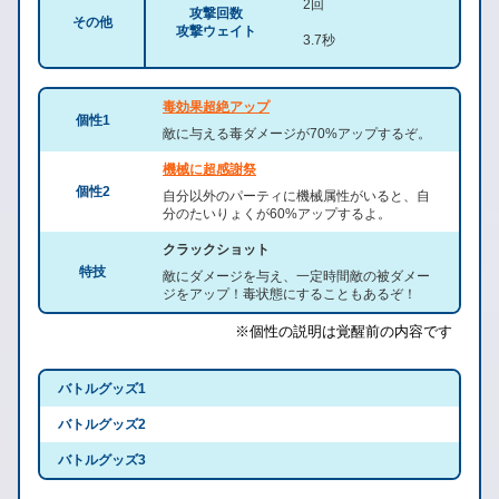
2回
攻撃回数
その他
攻撃ウェイト
3.7秒
毒効果超絶アップ
個性1
敵に与える毒ダメージが70%アップするぞ。
機械に超感謝祭
個性2
自分以外のパーティに機械属性がいると、自
分のたいりょくが60%アップするよ。
クラックショット
特技
敵にダメージを与え、一定時間敵の被ダメー
ジをアップ！毒状態にすることもあるぞ！
※個性の説明は覚醒前の内容です
バトルグッズ1
バトルグッズ2
バトルグッズ3