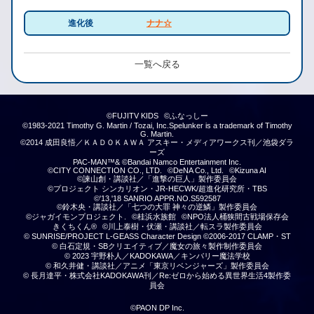
進化後
ナナ☆
一覧へ戻る
©FUJITV KIDS
©ふなっしー
©1983-2021 Timothy G. Martin / Tozai, Inc.Spelunker is a trademark of Timothy
G. Martin.
©2014 成田良悟／ＫＡＤＯＫＡＷＡ アスキー・メディアワークス刊／池袋ダラ
ーズ
PAC-MAN™& ©Bandai Namco Entertainment Inc.
©CITY CONNECTION CO., LTD.
©DeNA Co., Ltd.
©Kizuna AI
©諫山創・講談社／「進撃の巨人」製作委員会
©プロジェクト シンカリオン・JR-HECWK/超進化研究所・TBS
©'13,'18 SANRIO APPR.NO.S592587
©鈴木央・講談社／「七つの大罪 神々の逆鱗」製作委員会
©ジャガイモンプロジェクト.
©桂浜水族館
©NPO法人桶狭間古戦場保存会
きくちくん®
©川上泰樹・伏瀬・講談社／転スラ製作委員会
© SUNRISE/PROJECT L-GEASS Character Design ©2006-2017 CLAMP・ST
© 白石定規・SBクリエイティブ／魔女の旅々製作制作委員会
© 2023 宇野朴人／KADOKAWA／キンバリー魔法学校
© 和久井健・講談社／アニメ「東京リベンジャーズ」製作委員会
© 長月達平・株式会社KADOKAWA刊／Re:ゼロから始める異世界生活4製作委
員会
©PAON DP Inc.