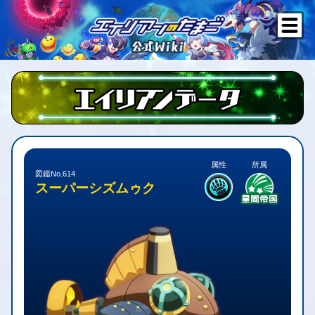
属性
所属
図鑑No.614
スーパーシズムゥク