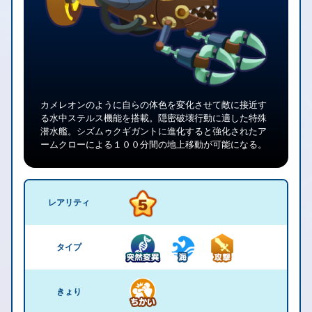
カメレオンのように自らの体色を変化させて敵に接近す
る水中ステルス機能を搭載。隠密破壊行動に適した特殊
潜水艦。シズムゥクギガントに進化すると強化されたア
ームクローによる１００分間の地上移動が可能になる。
レアリティ
タイプ
きょり