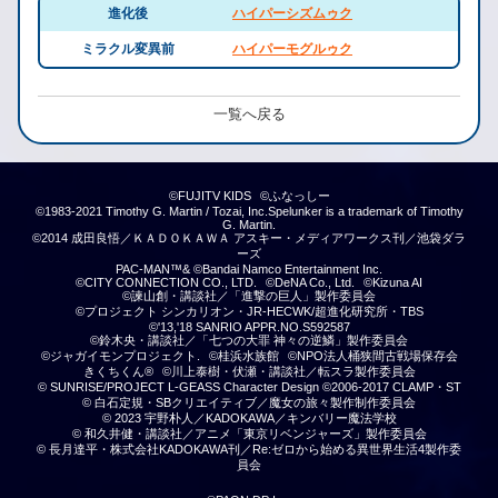
進化後
ハイパーシズムゥク
ミラクル変異前
ハイパーモグルゥク
一覧へ戻る
©FUJITV KIDS
©ふなっしー
©1983-2021 Timothy G. Martin / Tozai, Inc.Spelunker is a trademark of Timothy
G. Martin.
©2014 成田良悟／ＫＡＤＯＫＡＷＡ アスキー・メディアワークス刊／池袋ダラ
ーズ
PAC-MAN™& ©Bandai Namco Entertainment Inc.
©CITY CONNECTION CO., LTD.
©DeNA Co., Ltd.
©Kizuna AI
©諫山創・講談社／「進撃の巨人」製作委員会
©プロジェクト シンカリオン・JR-HECWK/超進化研究所・TBS
©'13,'18 SANRIO APPR.NO.S592587
©鈴木央・講談社／「七つの大罪 神々の逆鱗」製作委員会
©ジャガイモンプロジェクト.
©桂浜水族館
©NPO法人桶狭間古戦場保存会
きくちくん®
©川上泰樹・伏瀬・講談社／転スラ製作委員会
© SUNRISE/PROJECT L-GEASS Character Design ©2006-2017 CLAMP・ST
© 白石定規・SBクリエイティブ／魔女の旅々製作制作委員会
© 2023 宇野朴人／KADOKAWA／キンバリー魔法学校
© 和久井健・講談社／アニメ「東京リベンジャーズ」製作委員会
© 長月達平・株式会社KADOKAWA刊／Re:ゼロから始める異世界生活4製作委
員会