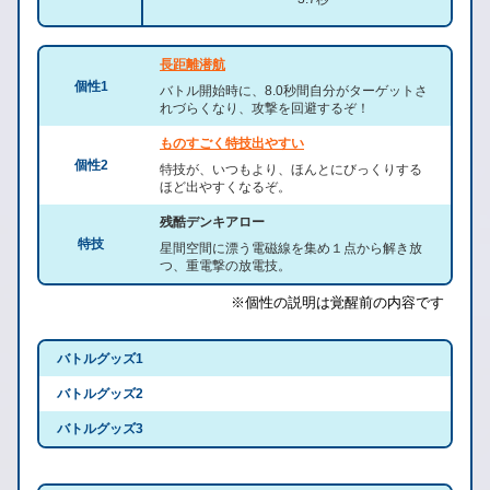
長距離潜航
個性1
バトル開始時に、8.0秒間自分がターゲットさ
れづらくなり、攻撃を回避するぞ！
ものすごく特技出やすい
個性2
特技が、いつもより、ほんとにびっくりする
ほど出やすくなるぞ。
残酷デンキアロー
特技
星間空間に漂う電磁線を集め１点から解き放
つ、重電撃の放電技。
※個性の説明は覚醒前の内容です
バトルグッズ1
バトルグッズ2
バトルグッズ3