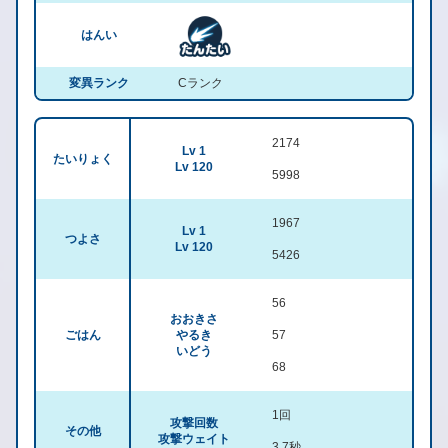
はんい
変異ランク
Cランク
2174
Lv 1
たいりょく
Lv 120
5998
1967
Lv 1
つよさ
Lv 120
5426
56
おおきさ
ごはん
やるき
57
いどう
68
1回
攻撃回数
その他
攻撃ウェイト
3.7秒