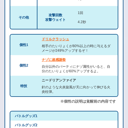
1回
攻撃回数
その他
攻撃ウェイト
4.2秒
ドリルクラッシュ
個性1
相手のたいりょくが80%以上の時に与えるダ
メージが249%アップするぞ！
ナゾに超感謝祭
個性2
自分以外のパーティにナゾ属性がいると、自
分のたいりょくが60%アップするよ。
ニードリアンファイア
特技
針のような火炎旋風が天に向かって伸びる火
炎柱弾。
※個性の説明は覚醒前の内容です
バトルグッズ1
バトルグッズ2