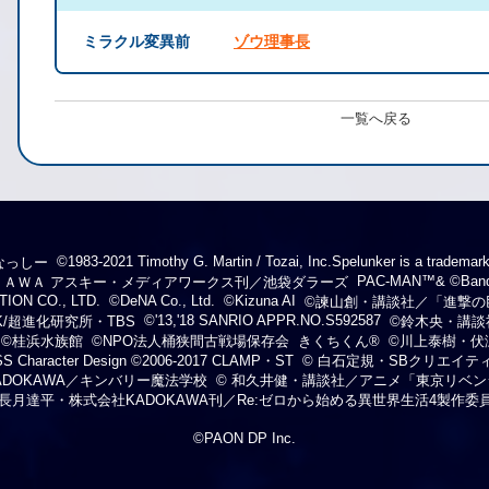
ミラクル変異前
ゾウ理事長
一覧へ戻る
©1983-2021 Timothy G. Martin / Tozai, Inc.Spelunker is a trademark
なっしー
PAC-MAN™& ©Bandai
ＯＫＡＷＡ アスキー・メディアワークス刊／池袋ダラーズ
ION CO., LTD.
©DeNA Co., Ltd.
©Kizuna AI
©諫山創・講談社／「進撃の
©'13,'18 SANRIO APPR.NO.S592587
K/超進化研究所・TBS
©鈴木央・講談
©桂浜水族館
©NPO法人桶狭間古戦場保存会
きくちくん®
©川上泰樹・伏
 Character Design ©2006-2017 CLAMP・ST
© 白石定規・SBクリエイ
KADOKAWA／キンバリー魔法学校
© 和久井健・講談社／アニメ「東京リベ
 長月達平・株式会社KADOKAWA刊／Re:ゼロから始める異世界生活4製作委
©PAON DP Inc.