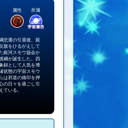
属性
所属
綱悲運の引退後、親
反旗をひるがえして
た銀河スモウ協会か
横綱が誕生した。四
象錦として人気を博
縁状態の宇宙スモウ
らは邪道の烙印を押
心の日々を過ごし引
えている。