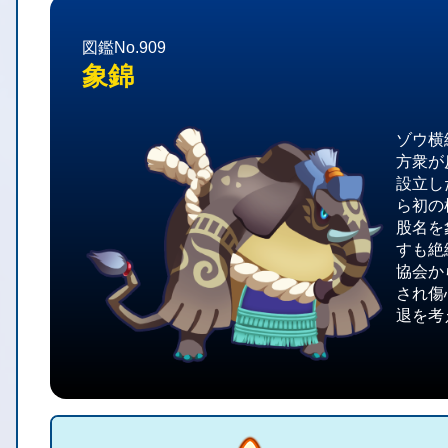
図鑑No.909
象錦
ゾウ横
方衆が
設立し
ら初の
股名を
すも絶
協会か
され傷
退を考