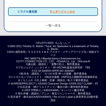
ミラクル進化前
サンダージャッカル
一覧へ戻る
©FUJITV KIDS
©ふなっしー
©1983-2021 Timothy G. Martin / Tozai, Inc.Spelunker is a trademark of Timothy
G. Martin.
©2014 成田良悟／ＫＡＤＯＫＡＷＡ アスキー・メディアワークス刊／池袋ダラ
ーズ
PAC-MAN™& ©Bandai Namco Entertainment Inc.
©CITY CONNECTION CO., LTD.
©DeNA Co., Ltd.
©Kizuna AI
©諫山創・講談社／「進撃の巨人」製作委員会
©プロジェクト シンカリオン・JR-HECWK/超進化研究所・TBS
©'13,'18 SANRIO APPR.NO.S592587
©鈴木央・講談社／「七つの大罪 神々の逆鱗」製作委員会
©ジャガイモンプロジェクト.
©桂浜水族館
©NPO法人桶狭間古戦場保存会
きくちくん®
©川上泰樹・伏瀬・講談社／転スラ製作委員会
© SUNRISE/PROJECT L-GEASS Character Design ©2006-2017 CLAMP・ST
© 白石定規・SBクリエイティブ／魔女の旅々製作制作委員会
© 2023 宇野朴人／KADOKAWA／キンバリー魔法学校
© 和久井健・講談社／アニメ「東京リベンジャーズ」製作委員会
© 長月達平・株式会社KADOKAWA刊／Re:ゼロから始める異世界生活4製作委
員会