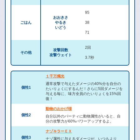
95
おおきさ
ごはん
やるき
38
いどう
71
2回
攻撃回数
その他
攻撃ウェイト
3.7秒
１千万燭光
通常攻撃で与えたダメージの40%分を自分の
個性1
たいりょくにするんだ！さらに5回ダメージを
与える毎に、味方全員のたいりょくを15%回
復！
動物のおかげ様
個性2
自分以外のパーティに動物属性がいると、自
分の攻撃力が60%パワーアップするよ。
ナゾキラーＥＸ
個性3
ナゾ属性に与えるダメージが、いつもより