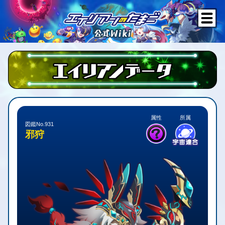
属性
所属
図鑑No.931
邪狩