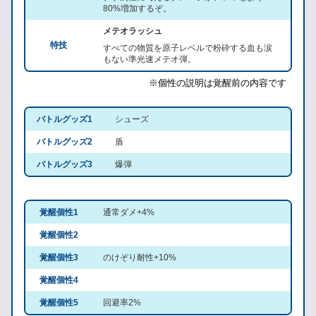
80%増加するぞ。
メテオラッシュ
特技
すべての物質を原子レベルで粉砕する血も涙
もない準光速メテオ弾。
※個性の説明は覚醒前の内容です
バトルグッズ1
シューズ
バトルグッズ2
盾
バトルグッズ3
爆弾
覚醒個性1
通常ダメ+4%
覚醒個性2
覚醒個性3
のけぞり耐性+10%
覚醒個性4
覚醒個性5
回避率2%