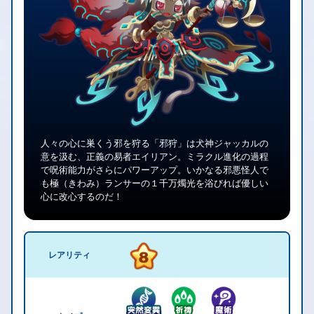
人々の心に巣くう邪を狩る「邪狩」は犬神ジャッカルの
意を汲む、正義の易者エイリアン。ミラクル進化の過程
で呪術能力がさらにパワーアップ。いかなる邪悪怪人で
も極（きわみ）ランサーの１千万燭光を浴びれば優しい
心に改心するのだ！
レアリティ