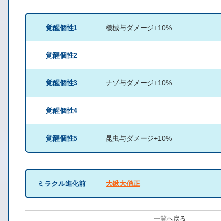
覚醒個性1
機械与ダメージ+10%
覚醒個性2
覚醒個性3
ナゾ与ダメージ+10%
覚醒個性4
覚醒個性5
昆虫与ダメージ+10%
ミラクル進化前
大鍬大僧正
一覧へ戻る