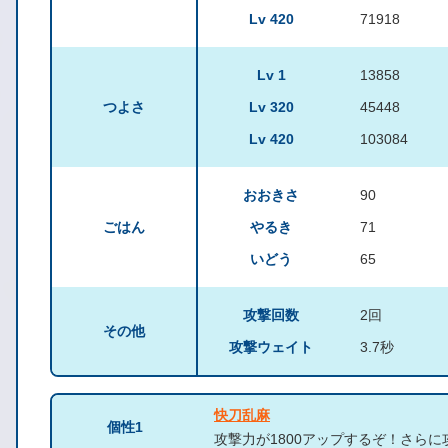
Lv 420
71918
Lv 1
13858
つよさ
Lv 320
45448
Lv 420
103084
おおきさ
90
ごはん
やるき
71
いどう
65
攻撃回数
2回
その他
攻撃ウェイト
3.7秒
快刀乱麻
個性1
攻撃力が1800アップするぞ！さらに