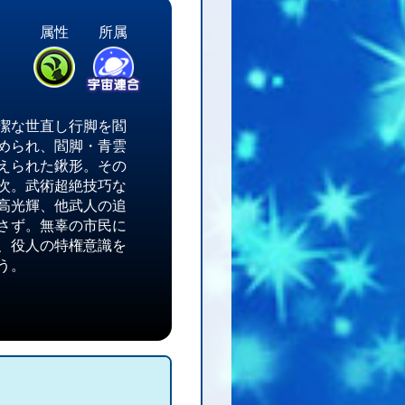
属性
所属
潔な世直し行脚を閻
められ、閻脚・青雲
えられた鍬形。その
次。武術超絶技巧な
高光輝、他武人の追
さず。無辜の市民に
、役人の特権意識を
う。