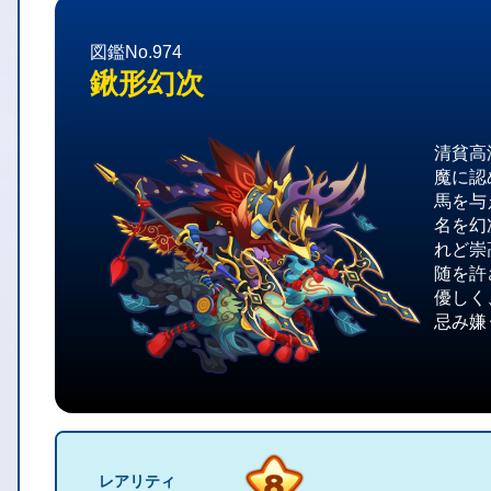
図鑑No.974
鍬形幻次
清貧高
魔に認
馬を与
名を幻
れど崇
随を許
優しく
忌み嫌
レアリティ