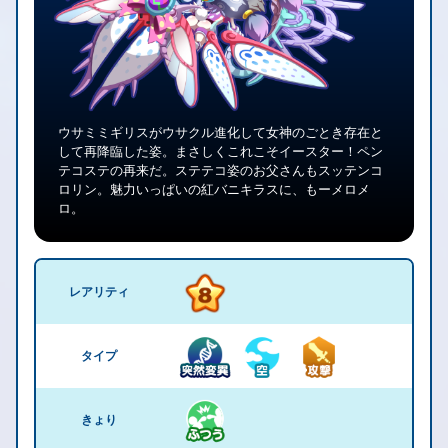
ウサミミギリスがウサクル進化して女神のごとき存在と
して再降臨した姿。まさしくこれこそイースター！ペン
テコステの再来だ。ステテコ姿のお父さんもスッテンコ
ロリン。魅力いっぱいの紅バニキラスに、もーメロメ
ロ。
レアリティ
タイプ
きょり