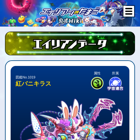
属性
所属
図鑑No.1019
紅バニキラス