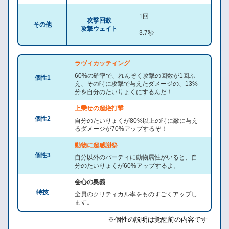
1回
攻撃回数
その他
攻撃ウェイト
3.7秒
ラヴィカッティング
60%の確率で、れんぞく攻撃の回数が1回ふ
個性1
え、その時に攻撃で与えたダメージの、13%
分を自分のたいりょくにするんだ！
上乗せの超絶打撃
個性2
自分のたいりょくが80%以上の時に敵に与え
るダメージが70%アップするぞ！
動物に超感謝祭
個性3
自分以外のパーティに動物属性がいると、自
分のたいりょくが60%アップするよ。
会心の奥義
特技
全員のクリティカル率をものすごくアップし
ます。
※個性の説明は覚醒前の内容です