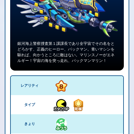
銀河海上警察捜査第１課課長であり全宇宙でその名をと
どろかす、正義のヒーロー、パックマン。青いマシンを
駆れば、向かうところに敵はない。マリンスノーがエネ
ルギー！宇宙の海を突っ走れ、パックマンマリン！
レアリティ
タイプ
きょり