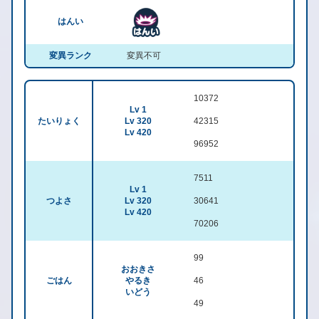
はんい
変異ランク
変異不可
10372
Lv 1
たいりょく
Lv 320
42315
Lv 420
96952
7511
Lv 1
つよさ
Lv 320
30641
Lv 420
70206
99
おおきさ
ごはん
やるき
46
いどう
49