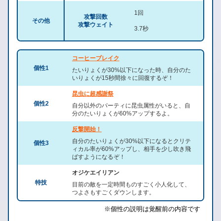
1回
攻撃回数
その他
攻撃ウェイト
3.7秒
コーヒーブレイク
個性1
たいりょくが30%以下になった時、自分のた
いりょくが15秒間徐々に回復するぞ！
昆虫に超感謝祭
個性2
自分以外のパーティに昆虫属性がいると、自
分のたいりょくが60%アップするよ。
反撃開始！
自分のたいりょくが30%以下になるとクリテ
個性3
ィカル率が60%アップし、相手を少し吹き飛
ばすようになるぞ！
オジケエイリアン
特技
目前の敵を一定時間ものすごく小人化して、
つよさもすごくダウンします。
※個性の説明は覚醒前の内容です