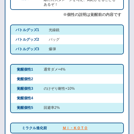
あるぞ！
※個性の説明は覚醒前の内容です
バトルグッズ1
光線銃
バトルグッズ2
バッグ
バトルグッズ3
爆弾
覚醒個性1
通常ダメ+4%
覚醒個性2
覚醒個性3
のけぞり耐性+10%
覚醒個性4
覚醒個性5
回避率2%
ミラクル進化前
Ｍｉ・ＫＯＴＯ