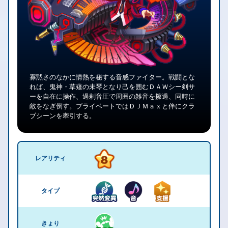
寡黙さのなかに情熱を秘する音感ファイター。戦闘とな
れば、鬼神・草薙の未琴となり己を囲むＤＡＷシー剣サ
ーを自在に操作、過剰音圧で周囲の雑音を擦過、同時に
敵をなぎ倒す。プライベートではＤＪＭａｘと伴にクラ
ブシーンを牽引する。
レアリティ
タイプ
きょり