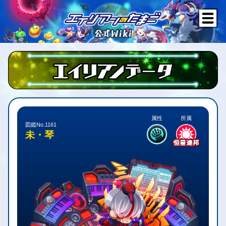
属性
所属
図鑑No.1161
未・琴