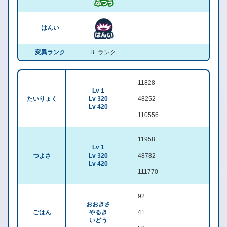
はんい
変異ランク
B+ランク
11828
Lv 1
たいりょく
Lv 320
48252
Lv 420
110556
11958
Lv 1
つよさ
Lv 320
48782
Lv 420
111770
92
おおきさ
ごはん
やるき
41
いどう