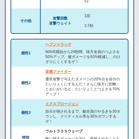
52
1回
攻撃回数
その他
攻撃ウェイト
3.7秒
ヘブントラック
WAVE開始から24秒間、味方全員のつよさを
個性1
50%アップ、被ダメージを50%軽減し、のけ
ぞりにくくするぞ！
音感ファイター
通常攻撃で与えたダメージの20%分を自分の
個性2
たいりょくにするんだ！さらに味方に距離：
とおいがいると、たいりょくとつよさを70%
アップ！
エクスプロージョン
自分が倒されるまで、敵全員のやるきを30ダ
個性3
ウンし、クリティカル率を30%ダウンする
ぞ！
ウルトラＳＳウェーブ
特技
敵に特大ダメージを与え、気絶させることも