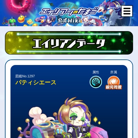
属性
所属
図鑑No.1297
パティシエース