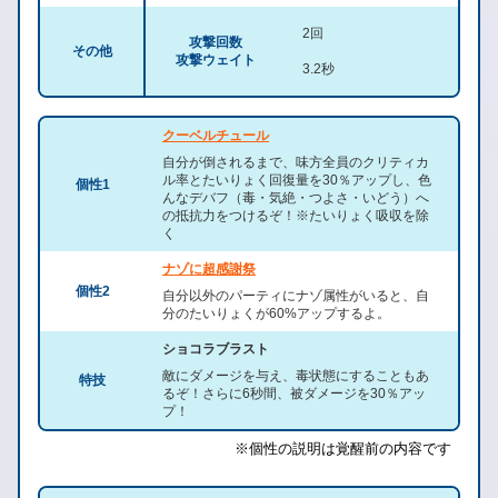
2回
攻撃回数
その他
攻撃ウェイト
3.2秒
クーベルチュール
自分が倒されるまで、味方全員のクリティカ
ル率とたいりょく回復量を30％アップし、色
個性1
んなデバフ（毒・気絶・つよさ・いどう）へ
の抵抗力をつけるぞ！※たいりょく吸収を除
く
ナゾに超感謝祭
個性2
自分以外のパーティにナゾ属性がいると、自
分のたいりょくが60%アップするよ。
ショコラブラスト
敵にダメージを与え、毒状態にすることもあ
特技
るぞ！さらに6秒間、被ダメージを30％アッ
プ！
※個性の説明は覚醒前の内容です