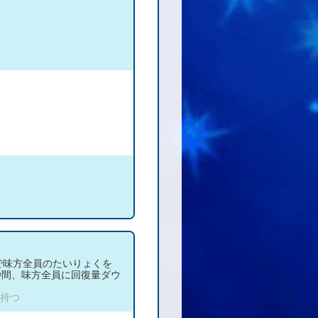
で味方全員のたいりょくを
0秒間、味方全員に回復量ダウ
を持つ