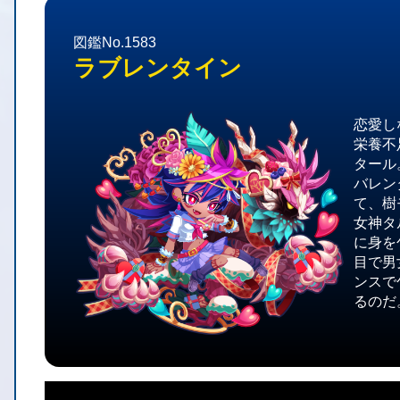
図鑑No.1583
ラブレンタイン
恋愛し
栄養不
タール
バレン
て、樹
女神タ
に身を
目で男
ンスで
るのだ