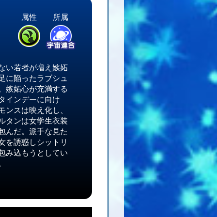
属性
所属
ない若者が増え嫉妬
足に陥ったラブシュ
。嫉妬心が充満する
タインデーに向け
モンスは映え化し、
ルタンは女学生衣装
包んだ。派手な見た
女を誘惑しシットリ
包み込もうとしてい
。