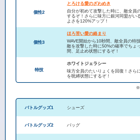
とろける愛のざわめき
自分が初めて攻撃した時に、敵全員
個性2
するぞ！さらに味方に銀河同盟がい
よさを120%アップ！
ほろ苦い愛の絡まり
WAVE開始から10秒間、敵全員の
個性3
敵を攻撃した時に50%の確率でちょ
間、足止め状態にするぞ！
ホワイトジェラシー
特技
味方全員のたいりょくを回復！さら
を呪縛状態にするぞ！
※
バトルグッズ1
シューズ
バトルグッズ2
バッグ