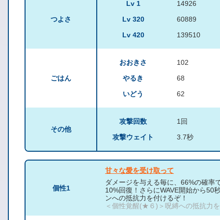
Lv 1
14926
つよさ
Lv 320
60889
Lv 420
139510
おおきさ
102
ごはん
やるき
68
いどう
62
攻撃回数
1回
その他
攻撃ウェイト
3.7秒
甘々な愛を受け取って
ダメージを与える毎に、66%の確率
個性1
10%回復！さらにWAVE開始から5
ンへの抵抗力を付けるぞ！
＜個性覚醒(★６)＞呪縛への抵抗力