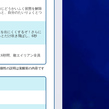
のじどうかいふく状態を解除
ると、自分のたいりょくとつ
特技を出にくくするぞ！さらに
っとだけ吹き飛ばし、6秒
に6秒間、敵エイリアン全員
個性の説明は覚醒前の内容です