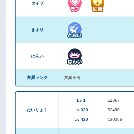
タイプ
きょり
はんい
変異ランク
変異不可
Lv 1
12867
たいりょく
Lv 320
52490
Lv 420
120266