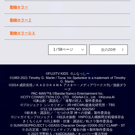
動物キラー
動物キラーＺ
動物キラーＤＸ
次の20件
©FUJITV KIDS
©ふなっしー
©1983-2021 Timothy G. Martin / Tozai, Inc.Spelunker is a trademark of Timothy
G. Martin.
©2014 成田良悟／ＫＡＤＯＫＡＷＡ アスキー・メディアワークス刊／池袋ダラ
ーズ
PAC-MAN™& ©Bandai Namco Entertainment Inc.
©CITY CONNECTION CO., LTD.
©DeNA Co., Ltd.
©Kizuna AI
©諫山創・講談社／「進撃の巨人」製作委員会
©プロジェクト シンカリオン・JR-HECWK/超進化研究所・TBS
©'13,'18 SANRIO APPR.NO.S592587
©鈴木央・講談社／「七つの大罪 神々の逆鱗」製作委員会
©ジャガイモンプロジェクト.
©桂浜水族館
©NPO法人桶狭間古戦場保存会
きくちくん®
©川上泰樹・伏瀬・講談社／転スラ製作委員会
© SUNRISE/PROJECT L-GEASS Character Design ©2006-2017 CLAMP・ST
© 白石定規・SBクリエイティブ／魔女の旅々製作制作委員会
© 2023 宇野朴人／KADOKAWA／キンバリー魔法学校