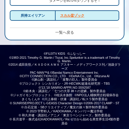
ダメージを80.0%ダウンするぞ！
所持エイリアン
スカル蛮ゾック
一覧へ戻る
©FUJITV KIDS
©ふなっしー
©1983-2021 Timothy G. Martin / Tozai, Inc.Spelunker is a trademark of Timothy
G. Martin.
©2014 成田良悟／ＫＡＤＯＫＡＷＡ アスキー・メディアワークス刊／池袋ダラ
ーズ
PAC-MAN™& ©Bandai Namco Entertainment Inc.
©CITY CONNECTION CO., LTD.
©DeNA Co., Ltd.
©Kizuna AI
©諫山創・講談社／「進撃の巨人」製作委員会
©プロジェクト シンカリオン・JR-HECWK/超進化研究所・TBS
©'13,'18 SANRIO APPR.NO.S592587
©鈴木央・講談社／「七つの大罪 神々の逆鱗」製作委員会
©ジャガイモンプロジェクト.
©桂浜水族館
©NPO法人桶狭間古戦場保存会
きくちくん®
©川上泰樹・伏瀬・講談社／転スラ製作委員会
© SUNRISE/PROJECT L-GEASS Character Design ©2006-2017 CLAMP・ST
© 白石定規・SBクリエイティブ／魔女の旅々製作制作委員会
© 2023 宇野朴人／KADOKAWA／キンバリー魔法学校
© 和久井健・講談社／アニメ「東京リベンジャーズ」製作委員会
© 長月達平・株式会社KADOKAWA刊／Re:ゼロから始める異世界生活4製作委
員会