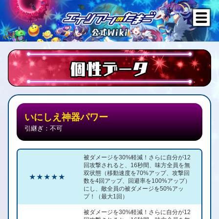
いにしえ神器パワー
引継ぎ：不可
被ダメージを30%軽減！さらに自分が12
回攻撃されると、16秒間、味方全員を無
双状態（移動速度を70%アップ、攻撃回
★ ★ ★ ★ ★
数を4回アップ、回避率を100%アップ）
にし、敵全員の被ダメージを50%アッ
プ！（最大1回）
被ダメージを30%軽減！さらに自分が12