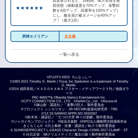
回攻撃されると、16秒間、味方全員を無
双状態（移動速度を70%アップ、攻撃回
★ ★ ★ ★ ★ ★
数を4回アップ、回避率を100%アップ）
にし、敵全員の被ダメージを60%アッ
プ！（最大1回）
所持エイリアン
太古偶
一覧へ戻る
©FUJITV KIDS
©ふなっしー
©1983-2021 Timothy G. Martin / Tozai, Inc.Spelunker is a trademark of Timothy
G. Martin.
©2014 成田良悟／ＫＡＤＯＫＡＷＡ アスキー・メディアワークス刊／池袋ダラ
ーズ
PAC-MAN™& ©Bandai Namco Entertainment Inc.
©CITY CONNECTION CO., LTD.
©DeNA Co., Ltd.
©Kizuna AI
©諫山創・講談社／「進撃の巨人」製作委員会
©プロジェクト シンカリオン・JR-HECWK/超進化研究所・TBS
©'13,'18 SANRIO APPR.NO.S592587
©鈴木央・講談社／「七つの大罪 神々の逆鱗」製作委員会
©ジャガイモンプロジェクト.
©桂浜水族館
©NPO法人桶狭間古戦場保存会
きくちくん®
©川上泰樹・伏瀬・講談社／転スラ製作委員会
© SUNRISE/PROJECT L-GEASS Character Design ©2006-2017 CLAMP・ST
© 白石定規・SBクリエイティブ／魔女の旅々製作制作委員会