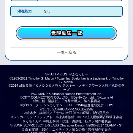
潜在能力
なし
一覧へ戻る
©FUJITV KIDS
©ふなっしー
©1983-2021 Timothy G. Martin / Tozai, Inc.Spelunker is a trademark of Timothy
G. Martin.
©2014 成田良悟／ＫＡＤＯＫＡＷＡ アスキー・メディアワークス刊／池袋ダラ
ーズ
PAC-MAN™& ©Bandai Namco Entertainment Inc.
©CITY CONNECTION CO., LTD.
©DeNA Co., Ltd.
©Kizuna AI
©諫山創・講談社／「進撃の巨人」製作委員会
©プロジェクト シンカリオン・JR-HECWK/超進化研究所・TBS
©'13,'18 SANRIO APPR.NO.S592587
©鈴木央・講談社／「七つの大罪 神々の逆鱗」製作委員会
©ジャガイモンプロジェクト.
©桂浜水族館
©NPO法人桶狭間古戦場保存会
きくちくん®
©川上泰樹・伏瀬・講談社／転スラ製作委員会
© SUNRISE/PROJECT L-GEASS Character Design ©2006-2017 CLAMP・ST
© 白石定規・SBクリエイティブ／魔女の旅々製作制作委員会