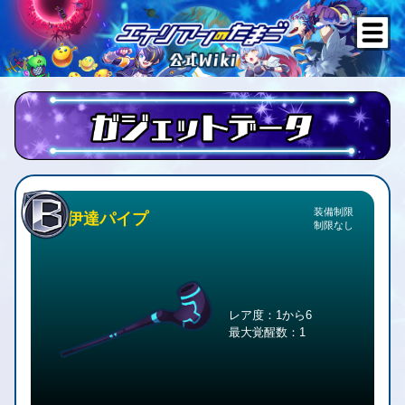
装備制限
伊達パイプ
制限なし
レア度：1から6
最大覚醒数：1