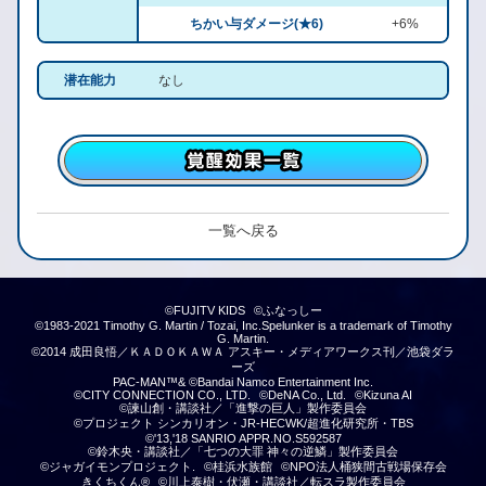
ちかい与ダメージ(★6)
+6%
潜在能力
なし
一覧へ戻る
©FUJITV KIDS
©ふなっしー
©1983-2021 Timothy G. Martin / Tozai, Inc.Spelunker is a trademark of Timothy
G. Martin.
©2014 成田良悟／ＫＡＤＯＫＡＷＡ アスキー・メディアワークス刊／池袋ダラ
ーズ
PAC-MAN™& ©Bandai Namco Entertainment Inc.
©CITY CONNECTION CO., LTD.
©DeNA Co., Ltd.
©Kizuna AI
©諫山創・講談社／「進撃の巨人」製作委員会
©プロジェクト シンカリオン・JR-HECWK/超進化研究所・TBS
©'13,'18 SANRIO APPR.NO.S592587
©鈴木央・講談社／「七つの大罪 神々の逆鱗」製作委員会
©ジャガイモンプロジェクト.
©桂浜水族館
©NPO法人桶狭間古戦場保存会
きくちくん®
©川上泰樹・伏瀬・講談社／転スラ製作委員会