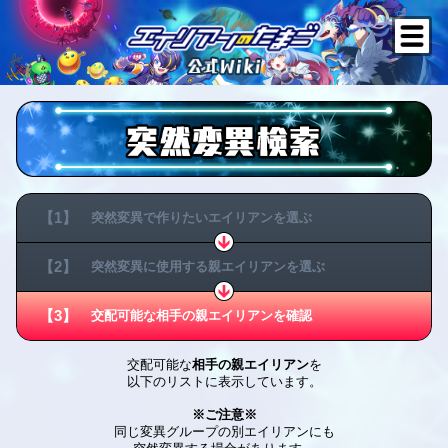
【1】
突然変異で作りたい
エイリアンを選ぶ
【2】
突然変異に使用する
親エイリアンを選ぶ
【3】
交配可能な相手の
親エイリアンを確認
交配可能な
相手の親エイリアン
を
以下のリストに表示しています。
※ご注意※
同じ変異グループの別エイリアンにも