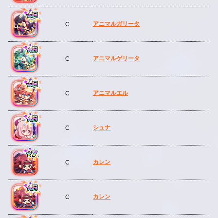
アニマルガリータ
C
アニマルゲリータ
C
アニマルエル
C
シュナ
C
カレン
C
カレン
C