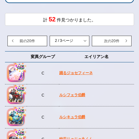
52
計
件見つかりました。
前の20件
次の20件
変異グループ
エイリアン名
踊るジョセフィーネ
C
ルシフェラ伯爵
C
ルシキュラ伯爵
C
特忍じゃじゃ丸くん