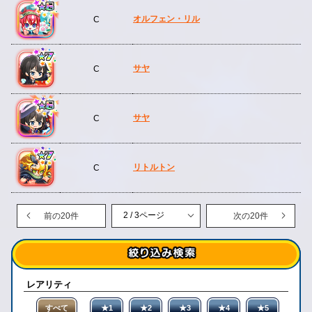
オルフェン・リル
C
サヤ
C
サヤ
C
リトルトン
C
前の20件
次の20件
レアリティ
すべて
★1
★2
★3
★4
★5