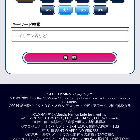
★6
★7
★8
★U
キーワード検索
©FUJITV KIDS
©ふなっしー
©1983-2021 Timothy G. Martin / Tozai, Inc.Spelunker is a trademark of Timothy
G. Martin.
©2014 成田良悟／ＫＡＤＯＫＡＷＡ アスキー・メディアワークス刊／池袋ダラ
ーズ
PAC-MAN™& ©Bandai Namco Entertainment Inc.
©CITY CONNECTION CO., LTD.
©DeNA Co., Ltd.
©Kizuna AI
©諫山創・講談社／「進撃の巨人」製作委員会
©プロジェクト シンカリオン・JR-HECWK/超進化研究所・TBS
©'13,'18 SANRIO APPR.NO.S592587
©鈴木央・講談社／「七つの大罪 神々の逆鱗」製作委員会
©ジャガイモンプロジェクト.
©桂浜水族館
©NPO法人桶狭間古戦場保存会