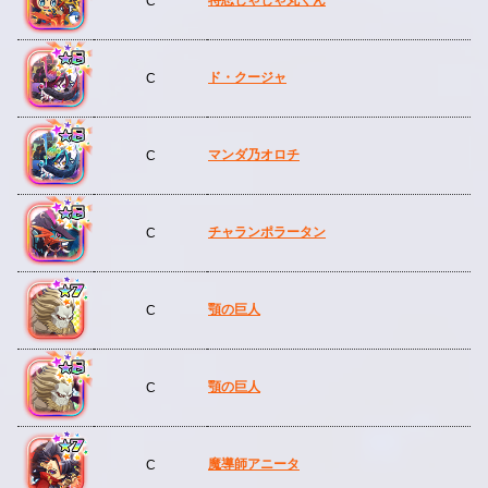
C
ド・クージャ
C
マンダ乃オロチ
C
チャランポラータン
C
顎の巨人
C
顎の巨人
C
魔導師アニータ
C