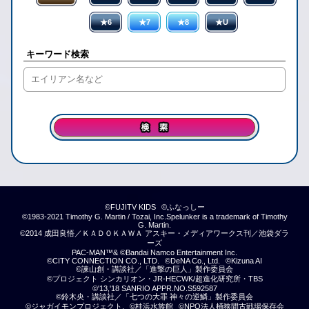
★6
★7
★8
★U
キーワード検索
©FUJITV KIDS
©ふなっしー
©1983-2021 Timothy G. Martin / Tozai, Inc.Spelunker is a trademark of Timothy
G. Martin.
©2014 成田良悟／ＫＡＤＯＫＡＷＡ アスキー・メディアワークス刊／池袋ダラ
ーズ
PAC-MAN™& ©Bandai Namco Entertainment Inc.
©CITY CONNECTION CO., LTD.
©DeNA Co., Ltd.
©Kizuna AI
©諫山創・講談社／「進撃の巨人」製作委員会
©プロジェクト シンカリオン・JR-HECWK/超進化研究所・TBS
©'13,'18 SANRIO APPR.NO.S592587
©鈴木央・講談社／「七つの大罪 神々の逆鱗」製作委員会
©ジャガイモンプロジェクト.
©桂浜水族館
©NPO法人桶狭間古戦場保存会