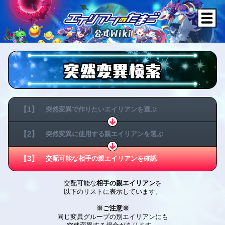
【1】
突然変異で作りたい
エイリアンを選ぶ
【2】
突然変異に使用する
親エイリアンを選ぶ
【3】
交配可能な相手の
親エイリアンを確認
交配可能な
相手の親エイリアン
を
以下のリストに表示しています。
※ご注意※
同じ変異グループの別エイリアンにも