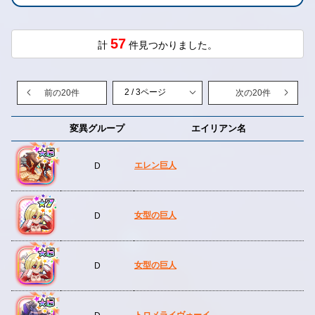
57
計
件見つかりました。
前の20件
次の20件
変異グループ
エイリアン名
エレン巨人
D
女型の巨人
D
女型の巨人
D
トロメライヴォーイ