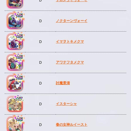
D
ノクターンヴォーイ
D
イマヲトキメクマ
D
アワテフタメクマ
D
討魔景清
D
イスターシャ
D
春の女神ルイースト
D