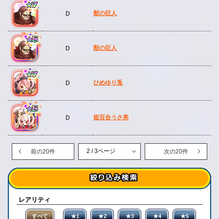
獣の巨人
D
獣の巨人
D
ひめゆり兎
D
姫百合うさ美
D
前の20件
次の20件
レアリティ
すべて
★1
★2
★3
★4
★5