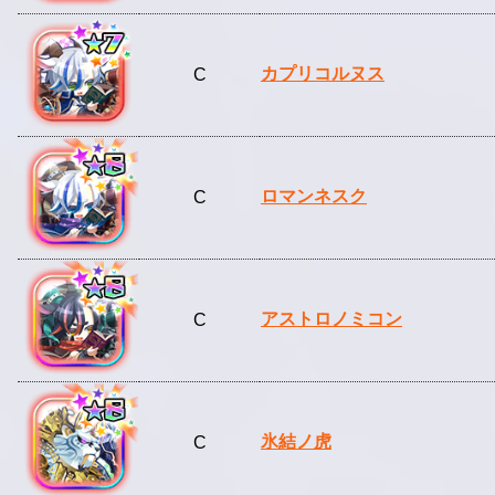
カプリコルヌス
C
ロマンネスク
C
アストロノミコン
C
氷結ノ虎
C