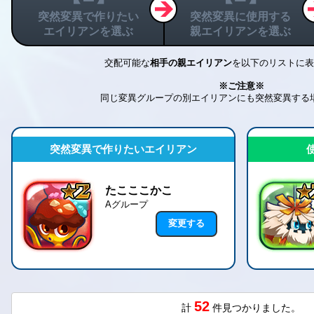
突然変異で作りたい
突然変異に使用する
エイリアンを選ぶ
親エイリアンを選ぶ
交配可能な
相手の親エイリアン
を
以下のリストに表
※ご注意※
同じ変異グループの別エイリアンにも
突然変異する
突然変異で作りたいエイリアン
たこここかこ
Aグループ
変更する
52
計
件見つかりました。