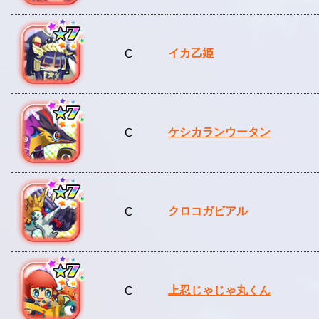
イカ乙姫
C
ケシカランウータン
C
クロコガビアル
C
上忍じゃじゃ丸くん
C