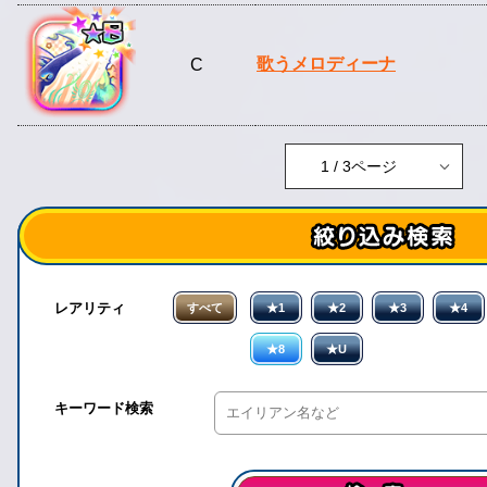
歌うメロディーナ
C
レアリティ
すべて
★1
★2
★3
★4
★8
★U
キーワード検索