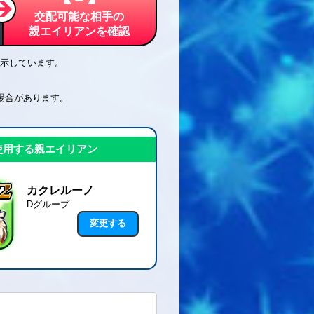
交配可能な相手の
親エイリアンを確認
示しています。
場合があります。
使用する親エイリアン
カクレルーノ
Dグループ
変更する