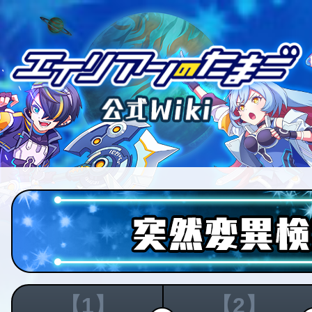
【1】
【2】