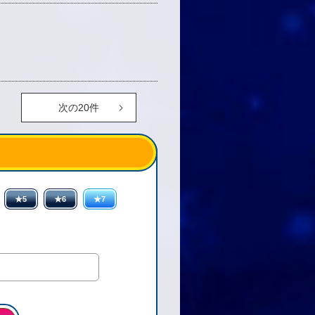
次の20件
★5
★6
★7