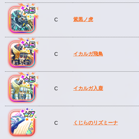
紫黒ノ虎
C
イカルガ飛鳥
C
イカルガ入鹿
C
くじらのリズミーナ
C