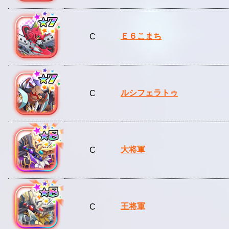
Ｅ６こまち
C
ルシフェラトゥ
C
大将軍
C
王将軍
C