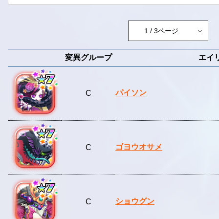
変異グループ
エイ
パイソン
C
ゴヨウオサメ
C
ショウグン
C