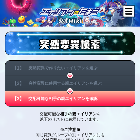
【1】
突然変異で作りたい
エイリアンを選ぶ
【2】
突然変異に使用する
親エイリアンを選ぶ
【3】
交配可能な相手の
親エイリアンを確認
交配可能な
相手の親エイリアン
を
以下のリストに表示しています。
※ご注意※
同じ変異グループの別エイリアンにも