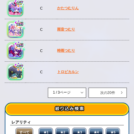
かたつむりん
C
雨音つむり
C
時雨つむり
C
トロピカルン
C
次の20件
レアリティ
すべて
★1
★2
★3
★4
★5