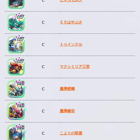
C
Ｅ５はやぶさ
C
トゥインクル
C
マクシミリア三世
C
魔導螳螂
C
魔導鎌切
C
こよりの部屋
C