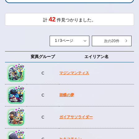
42
計
件見つかりました。
次の20件
変異グループ
エイリアン名
マジンマンティス
C
胡蝶の夢
C
ガイアサソライダー
C
ヒキコモルン