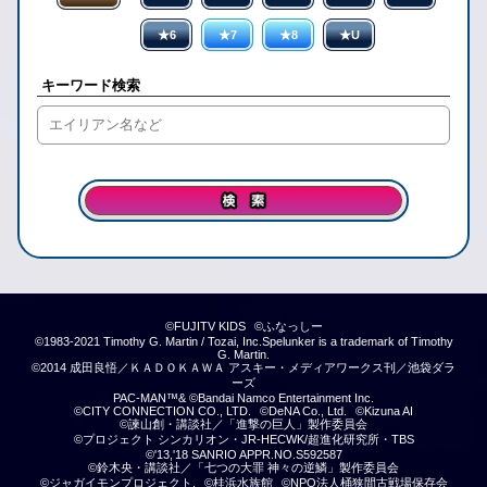
★6
★7
★8
★U
キーワード検索
©FUJITV KIDS
©ふなっしー
©1983-2021 Timothy G. Martin / Tozai, Inc.Spelunker is a trademark of Timothy
G. Martin.
©2014 成田良悟／ＫＡＤＯＫＡＷＡ アスキー・メディアワークス刊／池袋ダラ
ーズ
PAC-MAN™& ©Bandai Namco Entertainment Inc.
©CITY CONNECTION CO., LTD.
©DeNA Co., Ltd.
©Kizuna AI
©諫山創・講談社／「進撃の巨人」製作委員会
©プロジェクト シンカリオン・JR-HECWK/超進化研究所・TBS
©'13,'18 SANRIO APPR.NO.S592587
©鈴木央・講談社／「七つの大罪 神々の逆鱗」製作委員会
©ジャガイモンプロジェクト.
©桂浜水族館
©NPO法人桶狭間古戦場保存会