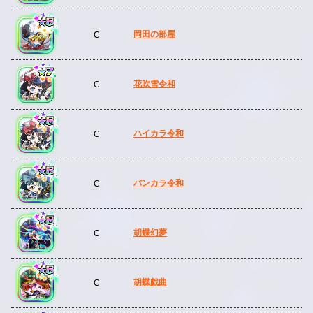
岡田の部屋
C
花吹雪令和
C
ハイカラ令和
C
バンカラ令和
C
胡蝶幻夢
C
胡蝶戯曲
C