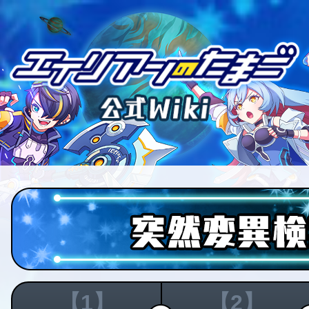
【1】
【2】