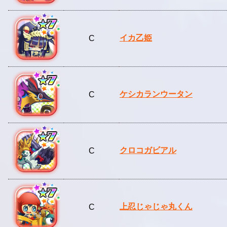
イカ乙姫
C
ケシカランウータン
C
クロコガビアル
C
上忍じゃじゃ丸くん
C