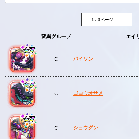
変異グループ
エイ
パイソン
C
ゴヨウオサメ
C
ショウグン
C