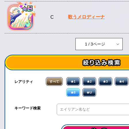
歌うメロディーナ
C
レアリティ
すべて
★1
★2
★3
★4
★8
★U
キーワード検索