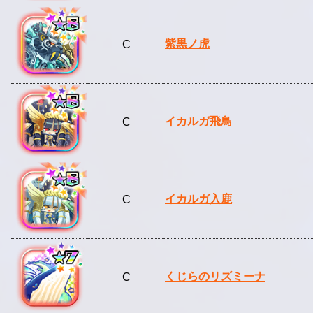
紫黒ノ虎
C
イカルガ飛鳥
C
イカルガ入鹿
C
くじらのリズミーナ
C