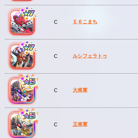
Ｅ６こまち
C
ルシフェラトゥ
C
大将軍
C
王将軍
C