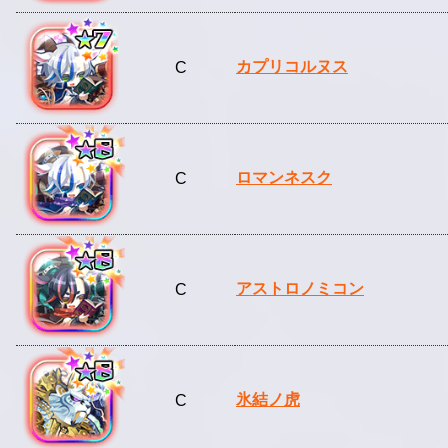
カプリコルヌス
C
ロマンネスク
C
アストロノミコン
C
氷結ノ虎
C