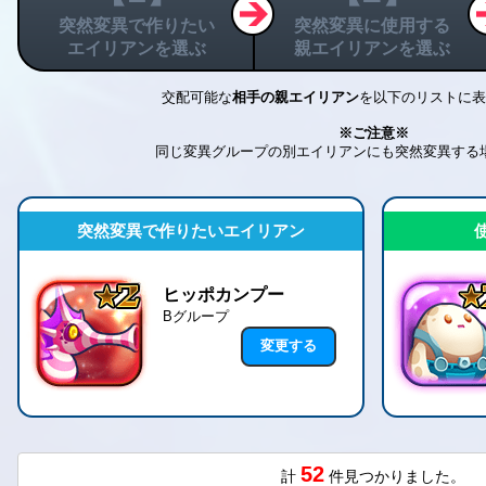
突然変異で作りたい
突然変異に使用する
エイリアンを選ぶ
親エイリアンを選ぶ
交配可能な
相手の親エイリアン
を
以下のリストに表
※ご注意※
同じ変異グループの別エイリアンにも
突然変異する
突然変異で作りたいエイリアン
ヒッポカンプー
Bグループ
変更する
52
計
件見つかりました。