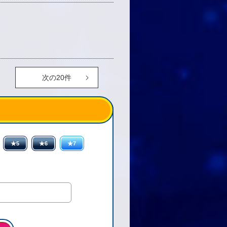
次の20件
★5
★6
★7