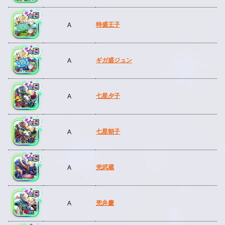
特盛王子
A
ギガ盛ジュン
A
七星夕子
A
七星朝子
A
兜武蔵
A
兜弁慶
A