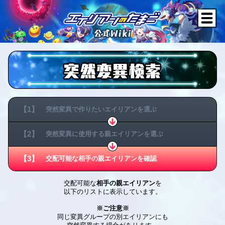
【1】
突然変異で作りたい
エイリアンを選ぶ
【2】
突然変異に使用する
親エイリアンを選ぶ
【3】
交配可能な相手の
親エイリアンを確認
交配可能な
相手の親エイリアン
を
以下のリストに表示しています。
※ご注意※
同じ変異グループの別エイリアンにも