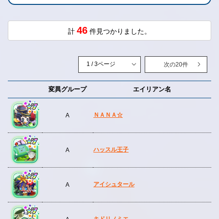
46
計
件見つかりました。
次の20件
変異グループ
エイリアン名
ＮＡＮＡ☆
A
ハッスル王子
A
アイシュタール
A
キドリノミエ