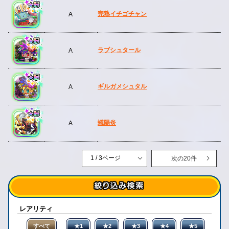
完熟イチゴチャン
A
ラブシュタール
A
ギルガメシュタル
A
蟻陽炎
A
次の20件
レアリティ
すべて
★1
★2
★3
★4
★5