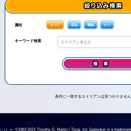
属性
すべて
昆虫
機械
ナゾ
キーワード検索
条件に一致するエイリアンは見つかりません
©1983-2021 Timothy G. Martin / Tozai, Inc.Spelunker is a trademark
なっしー