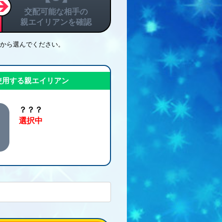
交配可能な相手の
親エイリアンを確認
から選んでください。
使用する親エイリアン
？？？
選択中