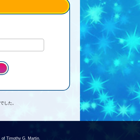
でした。
 of Timothy G. Martin.