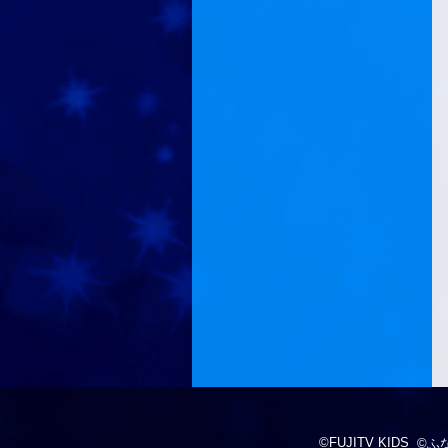
©FUJITV KIDS
©ふ