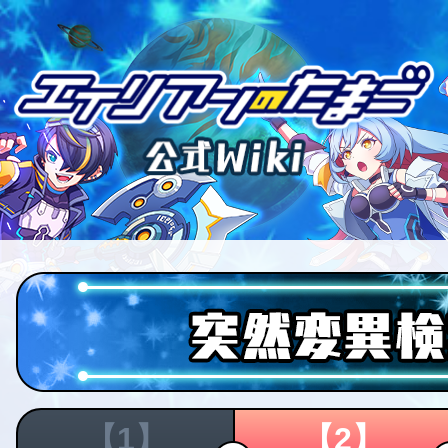
【1】
【2】