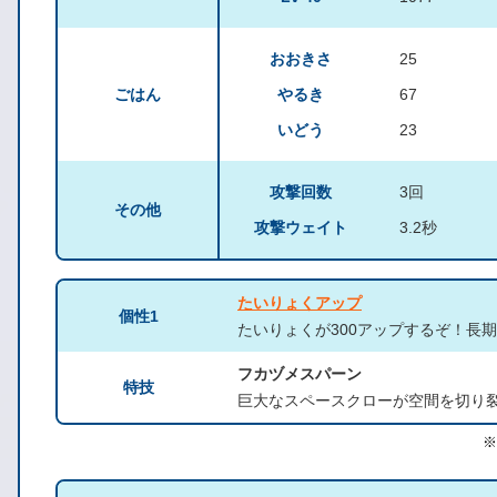
おおきさ
25
ごはん
やるき
67
いどう
23
攻撃回数
3回
その他
攻撃ウェイト
3.2秒
たいりょくアップ
個性1
たいりょくが300アップするぞ！長
フカヅメスパーン
特技
巨大なスペースクローが空間を切り
※