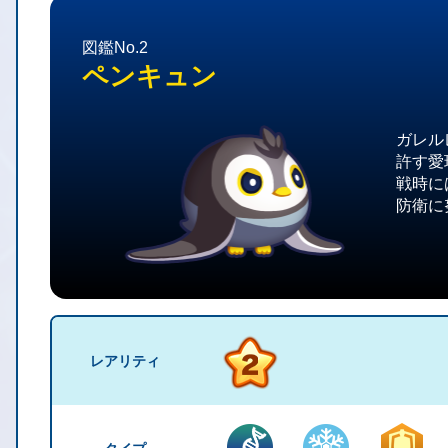
図鑑No.2
ペンキュン
ガレル
許す愛
戦時に
防衛に
レアリティ