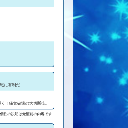
期戦に有利だ！
裂く！痛覚破壊の大切断技。
個性の説明は覚醒前の内容です