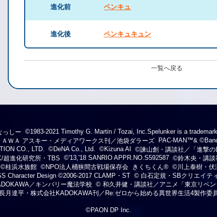
進化前
ペンキュ
進化後
ペンキュキュン
一覧へ戻る
©1983-2021 Timothy G. Martin / Tozai, Inc.Spelunker is a trademark
なっしー
PAC-MAN™& ©Bandai
ＯＫＡＷＡ アスキー・メディアワークス刊／池袋ダラーズ
ION CO., LTD.
©DeNA Co., Ltd.
©Kizuna AI
©諫山創・講談社／「進撃の
©'13,'18 SANRIO APPR.NO.S592587
K/超進化研究所・TBS
©鈴木央・講談
©桂浜水族館
©NPO法人桶狭間古戦場保存会
きくちくん®
©川上泰樹・伏
 Character Design ©2006-2017 CLAMP・ST
© 白石定規・SBクリエイ
KADOKAWA／キンバリー魔法学校
© 和久井健・講談社／アニメ「東京リベ
 長月達平・株式会社KADOKAWA刊／Re:ゼロから始める異世界生活4製作委
©PAON DP Inc.