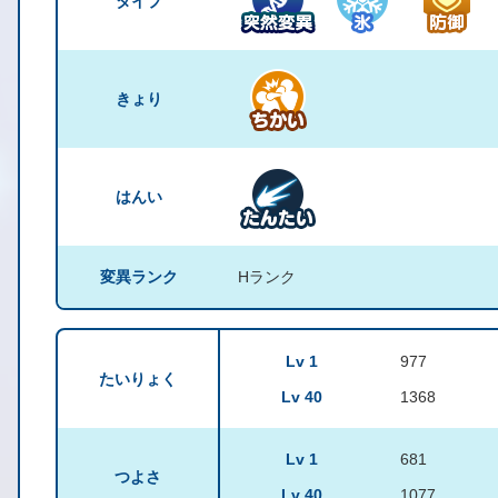
タイプ
きょり
はんい
変異ランク
Hランク
Lv 1
977
たいりょく
Lv 40
1368
Lv 1
681
つよさ
Lv 40
1077