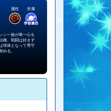
属性
所属
レン一族が唯一心を
玩種。戦闘は好まず
は球体となって専守
努める。