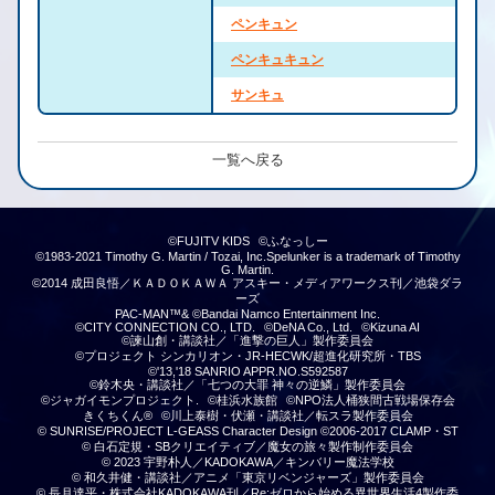
ペンキュン
ペンキュキュン
サンキュ
一覧へ戻る
©FUJITV KIDS
©ふなっしー
©1983-2021 Timothy G. Martin / Tozai, Inc.Spelunker is a trademark of Timothy
G. Martin.
©2014 成田良悟／ＫＡＤＯＫＡＷＡ アスキー・メディアワークス刊／池袋ダラ
ーズ
PAC-MAN™& ©Bandai Namco Entertainment Inc.
©CITY CONNECTION CO., LTD.
©DeNA Co., Ltd.
©Kizuna AI
©諫山創・講談社／「進撃の巨人」製作委員会
©プロジェクト シンカリオン・JR-HECWK/超進化研究所・TBS
©'13,'18 SANRIO APPR.NO.S592587
©鈴木央・講談社／「七つの大罪 神々の逆鱗」製作委員会
©ジャガイモンプロジェクト.
©桂浜水族館
©NPO法人桶狭間古戦場保存会
きくちくん®
©川上泰樹・伏瀬・講談社／転スラ製作委員会
© SUNRISE/PROJECT L-GEASS Character Design ©2006-2017 CLAMP・ST
© 白石定規・SBクリエイティブ／魔女の旅々製作制作委員会
© 2023 宇野朴人／KADOKAWA／キンバリー魔法学校
© 和久井健・講談社／アニメ「東京リベンジャーズ」製作委員会
© 長月達平・株式会社KADOKAWA刊／Re:ゼロから始める異世界生活4製作委