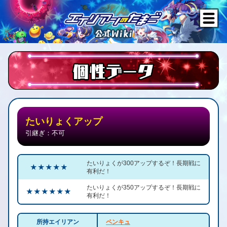
たいりょくアップ
引継ぎ：不可
たいりょくが300アップするぞ！長期戦に
★ ★ ★ ★ ★
有利だ！
たいりょくが350アップするぞ！長期戦に
★ ★ ★ ★ ★ ★
有利だ！
所持エイリアン
ペンキュ